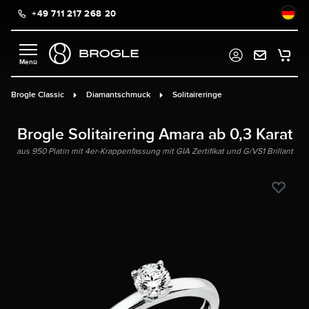
+49 711 217 268 20
alt springen
Brogle Classic
Diamantschmuck
Solitaireringe
Brogle Solitairering Amara ab 0,3 Karat
aus 950 Platin mit 4er-Krappenfassung mit GIA Zertifikat und G/VS1 Brillant