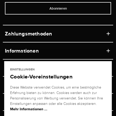
Abonnieren
Zahlungsmethoden
Informationen
Werkstätten
Service
EINSTELLUNGEN
Ladengeschäft
Cookie-Voreinstellungen
Kontakt
Juwelier Brogle
Versand & Zahlung
Diese Website verwendet Cookies, um eine bestmögliche
Newsletterabmeldung
Erfahrung bieten zu können. Cookies werden auch zur
Ratgeber
Über uns
Personalisierung von Werbung verwendet. Sie können Ihre
Persönlicher Berater
Retouren-Service
Einstellungen anpassen oder alle Cookies akzeptieren.
Unternehmen
Mehr Informationen ...
Größenberater
+49 711 217 268 20