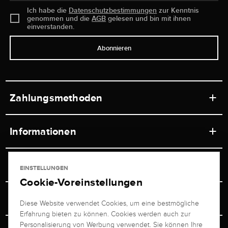
Ich habe die
Datenschutzbestimmungen
zur Kenntnis
genommen und die
AGB
gelesen und bin mit ihnen
einverstanden.
Abonnieren
Zahlungsmethoden
Informationen
Werkstätten
Service
EINSTELLUNGEN
Ladengeschäft
Cookie-Voreinstellungen
Kontakt
Juwelier Brogle
Versand & Zahlung
Diese Website verwendet Cookies, um eine bestmögliche
Newsletterabmeldung
Erfahrung bieten zu können. Cookies werden auch zur
Ratgeber
Über uns
Personalisierung von Werbung verwendet. Sie können Ihre