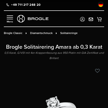
+49 711 217 268 20
alt springen
Brogle Classic
Diamantschmuck
Solitaireringe
Brogle Solitairering Amara ab 0,3 Karat
0,5 Karat, G/VS1 mit 4er-Krappenfassung aus 950 Platin mit GIA Zertifikat und
Brillant