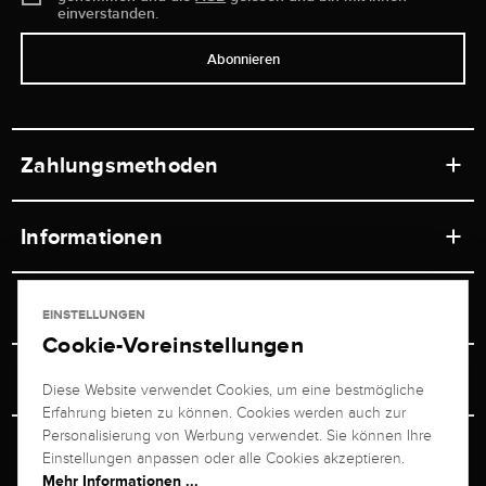
einverstanden.
Abonnieren
Zahlungsmethoden
Informationen
Werkstätten
Service
EINSTELLUNGEN
Ladengeschäft
Cookie-Voreinstellungen
Kontakt
Juwelier Brogle
Versand & Zahlung
Diese Website verwendet Cookies, um eine bestmögliche
Newsletterabmeldung
Erfahrung bieten zu können. Cookies werden auch zur
Ratgeber
Über uns
Personalisierung von Werbung verwendet. Sie können Ihre
Persönlicher Berater
Retouren-Service
Einstellungen anpassen oder alle Cookies akzeptieren.
Unternehmen
Mehr Informationen ...