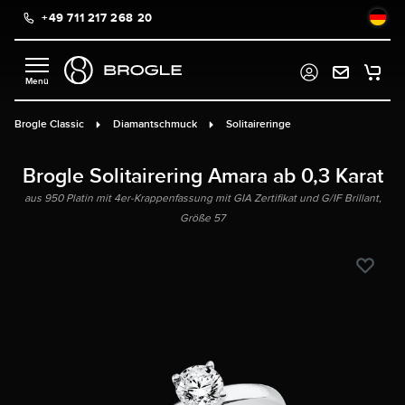
+49 711 217 268 20
alt springen
Brogle Classic
Diamantschmuck
Solitaireringe
Brogle Solitairering Amara ab 0,3 Karat
aus 950 Platin mit 4er-Krappenfassung mit GIA Zertifikat und G/IF Brillant,
Größe 57