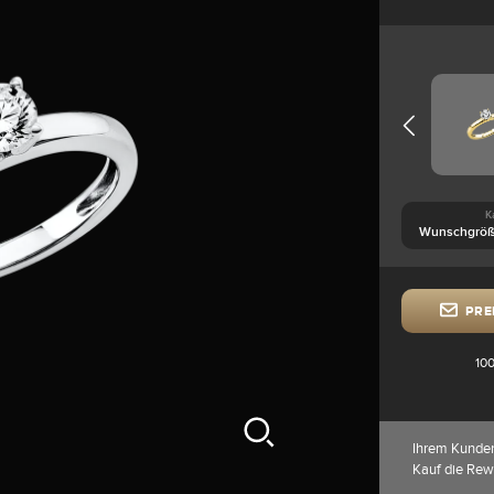
K
PRE
100
Ihrem Kunde
Kauf die Rew