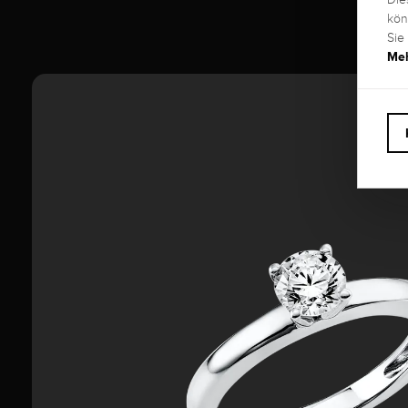
kön
Sie
Meh