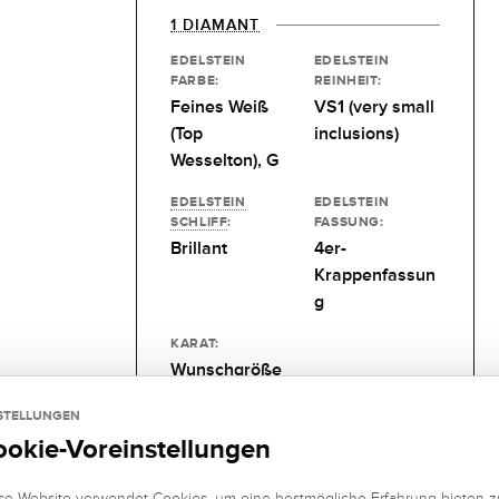
1 DIAMANT
EDELSTEIN
EDELSTEIN
FARBE:
REINHEIT:
Feines Weiß
VS1 (very small
(Top
inclusions)
Wesselton), G
EDELSTEIN
EDELSTEIN
SCHLIFF
:
FASSUNG:
Brillant
4er-
Krappenfassun
g
KARAT:
Wunschgröße
STELLUNGEN
ookie-Voreinstellungen
se Website verwendet Cookies, um eine bestmögliche Erfahrung bieten z