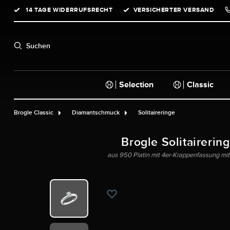
14 TAGE WIDERRUFSRECHT
VERSICHERTER VERSAND
springen
Zur Hauptnavigation springen
Suchen
Selection
Classic
Brogle Classic
Diamantschmuck
Solitaireringe
Brogle Solitairerin
aus 950 Platin mit 4er-Krappenfassung mit 