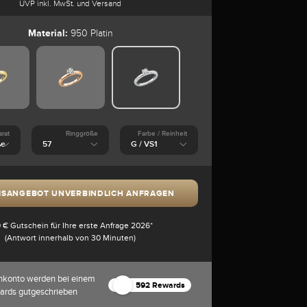
UVP inkl. MwSt. und Versand
Material:
950 Platin
arat
Ringgröße
Farbe / Reinheit
ISANGEBOT UNVERBINDLICH ANFRAGEN
 € Gutschein für Ihre erste Anfrage 2026*
(Antwort innerhalb von 30 Minuten)
nkonto werden bei einem
592 Rewards
ards gutgeschrieben