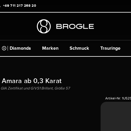
+49 711 217 268 20
Diamonds
Marken
Schmuck
Trauringe
g Amara ab 0,3 Karat
GIA Zertifikat und G/VS1 Brillant, Größe 57
Artikel-Nr:
1U52