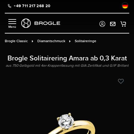
+49 711 217 268 20
alt springen
Brogle Classic
Diamantschmuck
Solitaireringe
Brogle Solitairering Amara ab 0,3 Karat
aus 750 Gelbgold mit 4er-Krappenfassung mit GIA Zertifikat und G/IF Brillant