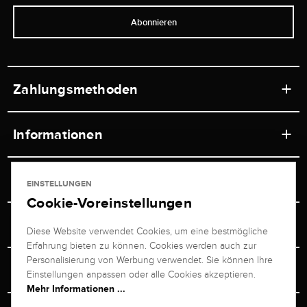
Abonnieren
Zahlungsmethoden
Informationen
Werkstätten
Service
EINSTELLUNGEN
Ladengeschäft
Cookie-Voreinstellungen
Kontakt
Juwelier Brogle
Versand & Zahlung
Diese Website verwendet Cookies, um eine bestmögliche
Newsletterabmeldung
Erfahrung bieten zu können. Cookies werden auch zur
Ratgeber
Über uns
Personalisierung von Werbung verwendet. Sie können Ihre
Persönlicher Berater
Retouren-Service
Einstellungen anpassen oder alle Cookies akzeptieren.
Unternehmen
Mehr Informationen ...
Größenberater
+49 711 217 268 20