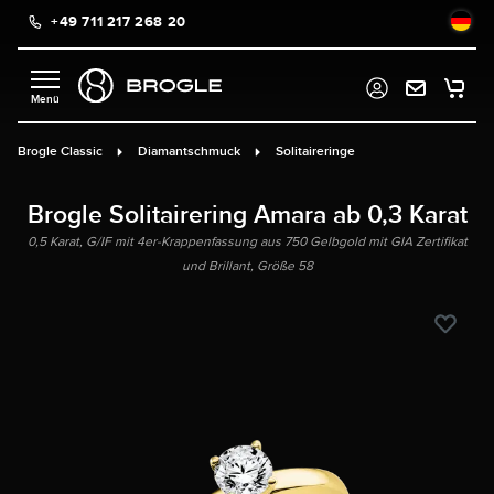
+49 711 217 268 20
alt springen
Brogle Classic
Diamantschmuck
Solitaireringe
Brogle Solitairering Amara ab 0,3 Karat
0,5 Karat, G/IF mit 4er-Krappenfassung aus 750 Gelbgold mit GIA Zertifikat
und Brillant, Größe 58