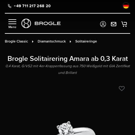
+49 711 217 268 20
alt springen
Brogle Classic
Diamantschmuck
Solitaireringe
Brogle Solitairering Amara ab 0,3 Karat
0,4 Karat, G/VS2 mit 4er-Krappenfassung aus 750 Weißgold mit GIA Zertifikat
und Brillant