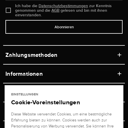
Ich habe die
Datenschutzbestimmungen
zur Kenntnis
genommen und die
AGB
gelesen und bin mit ihnen
einverstanden.
Abonnieren
Zahlungsmethoden
Informationen
Werkstätten
Service
EINSTELLUNGEN
Ladengeschäft
Cookie-Voreinstellungen
Kontakt
Juwelier Brogle
Versand & Zahlung
Diese Website verwendet Cookies, um eine bestmögliche
Newsletterabmeldung
Erfahrung bieten zu können. Cookies werden auch zur
Ratgeber
Über uns
Personalisierung von Werbung verwendet. Sie können Ihre