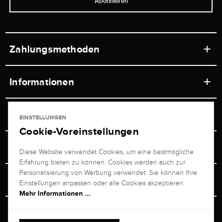
Abonnieren
Zahlungsmethoden
Informationen
Werkstätten
Service
EINSTELLUNGEN
Ladengeschäft
Cookie-Voreinstellungen
Kontakt
Juwelier Brogle
Versand & Zahlung
Diese Website verwendet Cookies, um eine bestmögliche
Newsletterabmeldung
Erfahrung bieten zu können. Cookies werden auch zur
Ratgeber
Über uns
Personalisierung von Werbung verwendet. Sie können Ihre
Persönlicher Berater
Retouren-Service
Einstellungen anpassen oder alle Cookies akzeptieren.
Unternehmen
Mehr Informationen ...
Größenberater
+49 711 217 268 20
Bewertungen
Rewardsprogramm
Vertrag Widerrufen