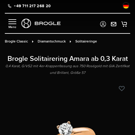
+49 711 217 268 20
alt springen
Brogle Classic
Diamantschmuck
Solitaireringe
Brogle Solitairering Amara ab 0,3 Karat
0,4 Karat, G/VS2 mit 4er-Krappenfassung aus 750 Roségold mit GIA Zertifikat
und Brillant, Größe 57