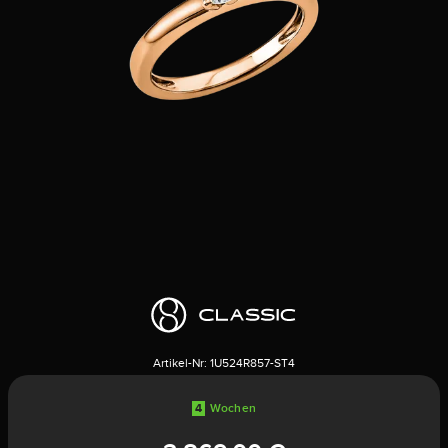
Artikel-Nr:
1U524R857-ST4
4
Wochen