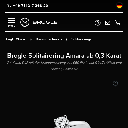
+49 711 217 268 20
alt springen
Brogle Classic
Diamantschmuck
Solitaireringe
Brogle Solitairering Amara ab 0,3 Karat
0,4 Karat, D/IF mit 4er-Krappenfassung aus 950 Platin mit GIA Zertifikat und
Brillant, Größe 57