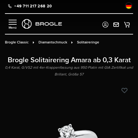
+49 711 217 268 20
alt springen
Brogle Classic
Diamantschmuck
Solitaireringe
Brogle Solitairering Amara ab 0,3 Karat
0,4 Karat, G/VS2 mit 4er-Krappenfassung aus 950 Platin mit GIA Zertifikat und
Brillant, Größe 57