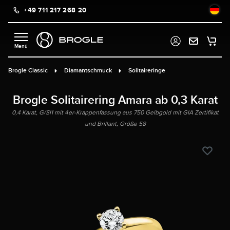
+49 711 217 268 20
alt springen
Brogle Classic
Diamantschmuck
Solitaireringe
Brogle Solitairering Amara ab 0,3 Karat
0,4 Karat, G/SI1 mit 4er-Krappenfassung aus 750 Gelbgold mit GIA Zertifikat
und Brillant, Größe 58