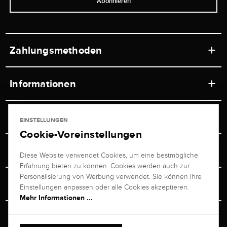
Abonnieren
Zahlungsmethoden
Informationen
Werkstätten
Service
EINSTELLUNGEN
Ladengeschäft
Cookie-Voreinstellungen
Kontakt
Juwelier Brogle
Versand & Zahlung
Diese Website verwendet Cookies, um eine bestmögliche
Newsletterabmeldung
Erfahrung bieten zu können. Cookies werden auch zur
Ratgeber
Über uns
Personalisierung von Werbung verwendet. Sie können Ihre
Persönlicher Berater
Retouren-Service
Einstellungen anpassen oder alle Cookies akzeptieren.
Unternehmen
Mehr Informationen ...
Größenberater
+49 711 217 268 20
Bewertungen
Rewardsprogramm
Vertrag Widerrufen