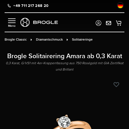
+49 711 217 268 20
alt springen
Brogle Classic
Diamantschmuck
Solitaireringe
Brogle Solitairering Amara ab 0,3 Karat
0,3 Karat, G/VS1 mit 4er-Krappenfassung aus 750 Roségold mit GIA Zertifikat
und Brillant