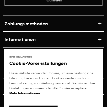
Abonnieren
Zahlungsmethoden
Informationen
Werkstätten
Service
EINSTELLUNGEN
Ladengeschäft
Cookie-Voreinstellungen
Kontakt
Juwelier Brogle
Versand & Zahlung
Diese Website verwendet Cookies, um eine bestmögliche
Newsletterabmeldung
Erfahrung bieten zu können. Cookies werden auch zur
Ratgeber
Über uns
Personalisierung von Werbung verwendet. Sie können Ihre
Persönlicher Berater
Retouren-Service
Einstellungen anpassen oder alle Cookies akzeptieren.
Unternehmen
Mehr Informationen ...
Größenberater
+49 711 217 268 20
Bewertungen
Rewardsprogramm
Vertrag Widerrufen