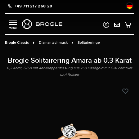
+49 711 217 268 20
alt springen
Brogle Classic
Diamantschmuck
Solitaireringe
Brogle Solitairering Amara ab 0,3 Karat
0,3 Karat, G/SI1 mit 4er-Krappenfassung aus 750 Roségold mit GIA Zertifikat
und Brillant