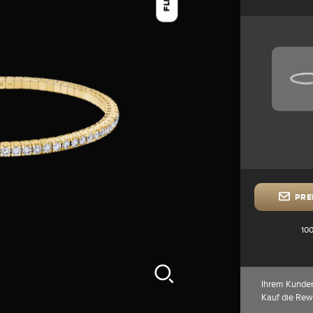
FLEX
PRE
100
Ihrem Kunde
Kauf die Rew