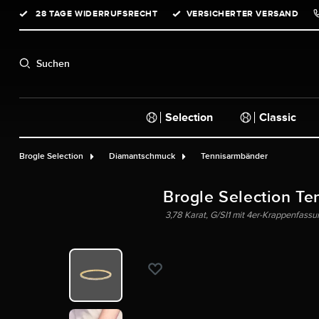
28 TAGE WIDERRUFSRECHT
VERSICHERTER VERSAND
springen
Zur Hauptnavigation springen
Suchen
Selection
Classic
Brogle Selection
Diamantschmuck
Tennisarmbänder
Brogle Selection Te
3,78 Karat, G/SI1 mit 4er-Krappenfass