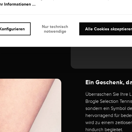
lbgold erschafft ein
r Informationen ...
t unterstreicht und
Ob zum eleganten
s Armband ist ein
Nur technisch
Konfigurieren
Alle Cookies akzeptiere
notwendige
Ein Geschenk, d
Überraschen Sie Ihre 
Brogle Selection Tenni
sondern ein Symbol de
hervorragend für bede
wird zu einem zeitlose
hindurch begleitet.