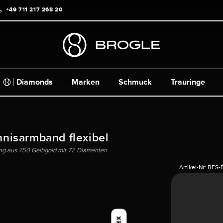
+49 711 217 268 20
Diamonds
Marken
Schmuck
Trauringe
nnisarmband flexibel
ung aus 750 Gelbgold mit 72 Diamanten
Artikel-Nr:
BFS-