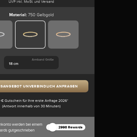
UVP inkl. MwSt. und Versand
Material:
750 Gelbgold
Armband Größe
18 cm
ISANGEBOT UNVERBINDLICH ANFRAGEN
 € Gutschein für Ihre erste Anfrage 2026*
(Antwort innerhalb von 30 Minuten)
nkonto werden bei einem
2998 Rewards
ards gutgeschrieben