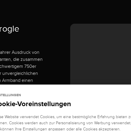
rogle
 wahrer Ausdruck von
manten, die zusammen
ochwertigem 750er
r unvergleichlichen
dem Armband einen
i besonderen Anlässen
t.
STELLUNGEN
ookie-Voreinstellungen
kstücken
se Website verwendet Cookies, um eine bestmögliche Erfahrung bieten z
t einem passenden
nen. Cookies werden auch zur Personalisierung von Werbung verwendet
ook zu
 können Ihre Einstellungen anpassen oder alle Cookies akzeptieren.