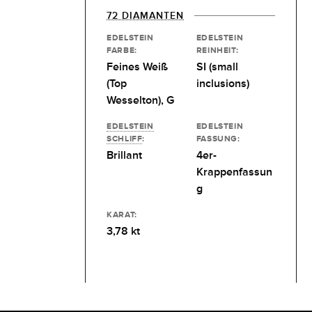
72 DIAMANTEN
EDELSTEIN
EDELSTEIN
FARBE:
REINHEIT:
Feines Weiß
SI (small
(Top
inclusions)
Wesselton), G
EDELSTEIN
EDELSTEIN
SCHLIFF
:
FASSUNG:
Brillant
4er-
Krappenfassun
g
KARAT:
3,78 kt