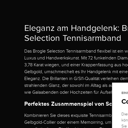
Eleganz am Handgelenk: B
Selection Tennisarmband
Das Brogle Selection Tennisarmband flexibel ist ein
Luxus und Handwerkskunst. Mit 72 funkelnden Dia
3,78 Karat wiegen, und einer Krappenfassung aus h
Gelbgold, umschmeichelt es Ihr Handgelenk mit eine
Eleganz. Die Brillanten in G/SI1-Qualität verleihen 
strahlenden Glanz, der sowohl im Alltag als auch be
wie Galaabenden oder Hochzeiten für Aufsehen sorg
EIN
C
Perfektes Zusammenspiel von Schmuc
Die
Kombinieren Sie dieses exquisite Tennisarmband mi
kön
Gelbgold-Collier oder einem Memoirring, um Ihren L
Sie