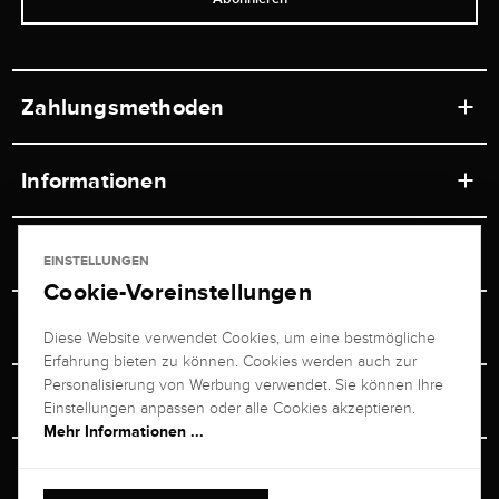
Zahlungsmethoden
Informationen
Werkstätten
Service
EINSTELLUNGEN
Ladengeschäft
Cookie-Voreinstellungen
Kontakt
Juwelier Brogle
Versand & Zahlung
Diese Website verwendet Cookies, um eine bestmögliche
Newsletterabmeldung
Erfahrung bieten zu können. Cookies werden auch zur
Ratgeber
Über uns
Personalisierung von Werbung verwendet. Sie können Ihre
Persönlicher Berater
Retouren-Service
Einstellungen anpassen oder alle Cookies akzeptieren.
Unternehmen
Mehr Informationen ...
Größenberater
+49 711 217 268 20
Bewertungen
Rewardsprogramm
Vertrag Widerrufen