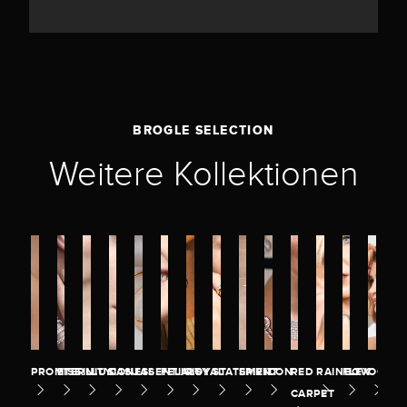
BROGLE SELECTION
Weitere Kollektionen
PROMISE
ETERNITY
ILLUSION
CASUAL
ESSENTIALS
FELICITY
ROYAL
STATEMENT
SPIRIT
ICON
RED
RAINBOW
FLEX
OCEA
CARPET