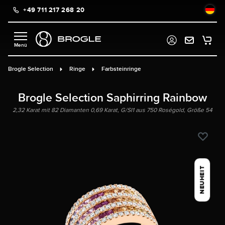
+49 711 217 268 20
alt springen
Brogle Selection
Ringe
Farbsteinringe
Brogle Selection Saphirring Rainbow
2,32 Karat mit 82 Diamanten 0,69 Karat, G/SI1 aus 750 Roségold, Größe 54
NEUHEIT