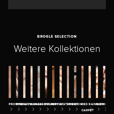
BROGLE SELECTION
Weitere Kollektionen
PROMISE
ETERNITY
ILLUSION
CASUAL
ESSENTIALS
FELICITY
ROYAL
STATEMENT
SPIRIT
ICON
RED
RAINBOW
FLEX
OCEA
CARPET