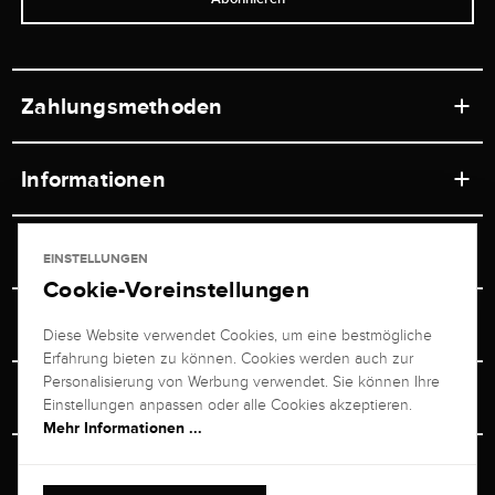
Zahlungsmethoden
Informationen
Werkstätten
Service
EINSTELLUNGEN
Ladengeschäft
Cookie-Voreinstellungen
Kontakt
Juwelier Brogle
Versand & Zahlung
Diese Website verwendet Cookies, um eine bestmögliche
Newsletterabmeldung
Erfahrung bieten zu können. Cookies werden auch zur
Ratgeber
Über uns
Personalisierung von Werbung verwendet. Sie können Ihre
Persönlicher Berater
Retouren-Service
Einstellungen anpassen oder alle Cookies akzeptieren.
Unternehmen
Mehr Informationen ...
Größenberater
+49 711 217 268 20
Bewertungen
Rewardsprogramm
Vertrag Widerrufen