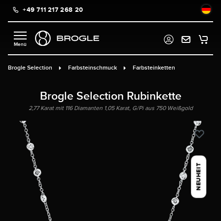
+49 711 217 268 20
alt springen
Brogle Selection
Farbsteinschmuck
Farbsteinketten
Brogle Selection Rubinkette
2,77 Karat mit 116 Diamanten 1,05 Karat, G/Pi aus 750 Weißgold
NEUHEIT