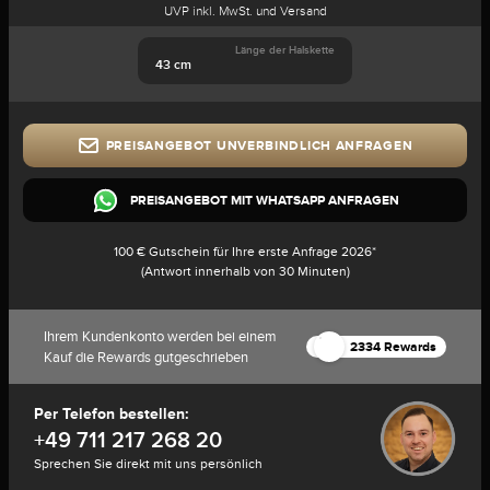
UVP inkl. MwSt. und Versand
Länge der Halskette
43 cm
PREISANGEBOT UNVERBINDLICH ANFRAGEN
PREISANGEBOT MIT WHATSAPP ANFRAGEN
100 € Gutschein für Ihre erste Anfrage 2026*
(Antwort innerhalb von 30 Minuten)
Ihrem Kundenkonto werden bei einem
2334 Rewards
Kauf die Rewards gutgeschrieben
Per Telefon bestellen:
+49 711 217 268 20
Sprechen Sie direkt mit uns persönlich