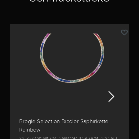
Brogle Selection Bicolor Saphirkette
Rainbow
26,55 Karat mit 724 Diamanten 3,59 Karat, G/SI1 aus