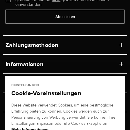
einverstanden.
Abonnieren
Zahlungsmethoden
Informationen
Werkstätten
Service
EINSTELLUNGEN
Ladengeschäft
Cookie-Voreinstellungen
Kontakt
Juwelier Brogle
Versand & Zahlung
Diese Website verwendet Cookies, um eine bestmögliche
Newsletterabmeldung
Erfahrung bieten zu können. Cookies werden auch zur
Ratgeber
Über uns
Personalisierung von Werbung verwendet. Sie können Ihre
Persönlicher Berater
Retouren-Service
Einstellungen anpassen oder alle Cookies akzeptieren.
Unternehmen
Mehr Informationen ...