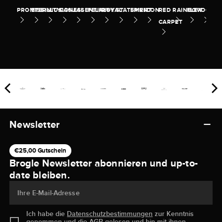
PROMISE
ETERNITY
ILLUSION
CASUAL
ESSENTIALS
FELICITY
ROYAL
STATEMENT
SPIRIT
ICON
RED
RAINBOW
FLEX
OCEA
CARPET
Newsletter
€25,00 Gutschein
Brogle Newsletter abonnieren und up-to-
date bleiben.
Ihre E-Mail-Adresse
Ich habe die
Datenschutzbestimmungen
zur Kenntnis
genommen und die
AGB
gelesen und bin mit ihnen