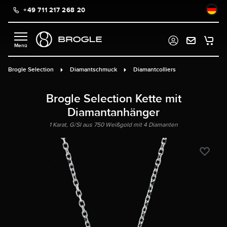
+49 711 217 268 20
alt springen
Brogle Selection
Diamantschmuck
Diamantcolliers
Brogle Selection Kette mit
Diamantanhänger
1 Karat, G/SI aus 750 Weißgold mit 4 Diamanten