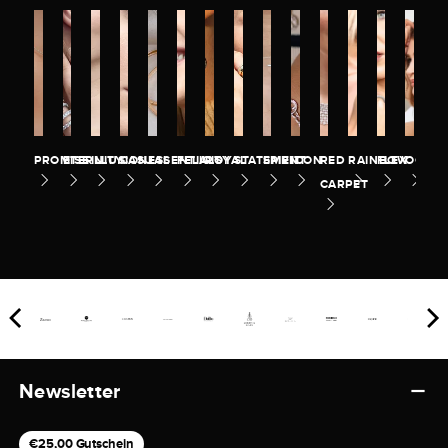
PROMISE
ETERNITY
ILLUSION
CASUAL
ESSENTIALS
FELICITY
ROYAL
STATEMENT
SPIRIT
ICON
RED
RAINBOW
FLEX
OCEA
CARPET
Newsletter
€25,00 Gutschein