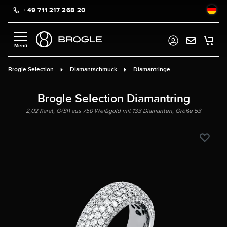
+49 711 217 268 20
alt springen
Brogle Selection
Diamantschmuck
Diamantringe
Brogle Selection Diamantring
2,02 Karat, G/SI1 aus 750 Weißgold mit 133 Diamanten, Größe 53