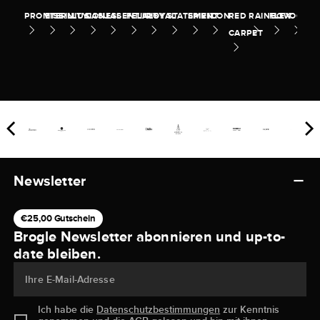
PROMISE
ETERNITY
ILLUSION
CASUAL
ESSENTIALS
FELICITY
ROYAL
STATEMENT
SPIRIT
ICON
RED
RAINBOW
FLEX
OCEA
CARPET
Newsletter
€25,00 Gutschein
Brogle Newsletter abonnieren und up-to-
date bleiben.
Ihre E-Mail-Adresse
Ich habe die
Datenschutzbestimmungen
zur Kenntnis