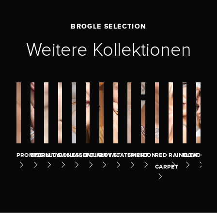
BROGLE SELECTION
Weitere Kollektionen
PROMISE
ETERNITY
ILLUSION
CASUAL
ESSENTIALS
FELICITY
ROYAL
STATEMENT
SPIRIT
ICON
RED
RAINBOW
FLEX
OCEA
CARPET