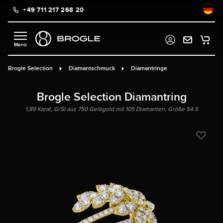
+49 711 217 268 20
alt springen
Brogle Selection
Diamantschmuck
Diamantringe
Brogle Selection Diamantring
1,89 Karat, G/SI aus 750 Gelbgold mit 105 Diamanten, Größe 54.5