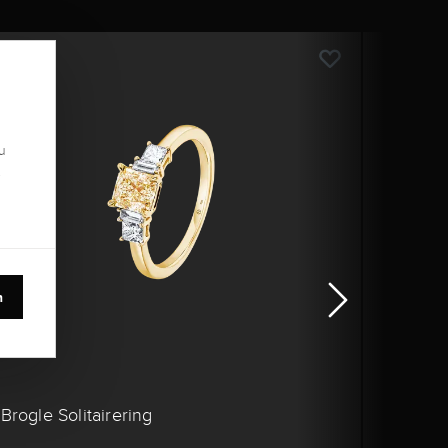
u
.
n
Brogle Solitairering
Brogl