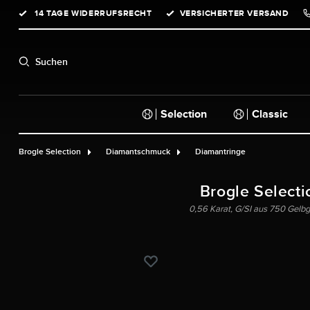
14 TAGE WIDERRUFSRECHT
VERSICHERTER VERSAND
springen
Zur Hauptnavigation springen
Suchen
Selection
Classic
Brogle Selection
Diamantschmuck
Diamantringe
Brogle Selecti
0,56 Karat, G/SI aus 750 Gelbgo