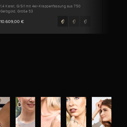
1,4 Karat, G/SI1 mit 4er-Krappenfassung aus 750
6,09 Ka
Gelbgold, Größe 53
und Ro
10.609,00 €
84.169