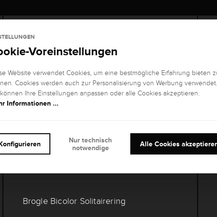
STELLUNGEN
ookie-Voreinstellungen
se Website verwendet Cookies, um eine bestmögliche Erfahrung bieten z
nen. Cookies werden auch zur Personalisierung von Werbung verwendet
 können Ihre Einstellungen anpassen oder alle Cookies akzeptieren.
r Informationen ...
Nur technisch
Konfigurieren
Alle Cookies akzeptiere
notwendige
Brogle Bicolor Solitairering