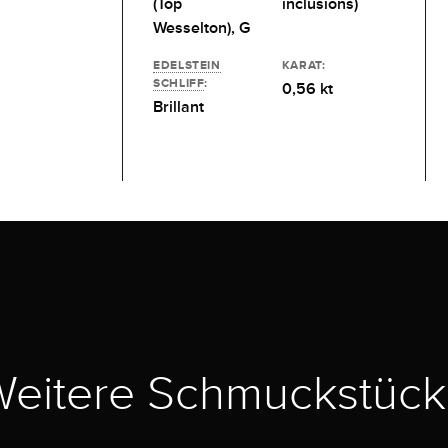
(Top
inclusions)
Wesselton), G
EDELSTEIN
KARAT:
SCHLIFF
:
0,56 kt
Brillant
eitere Schmuckstüc