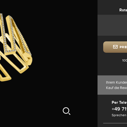
Rat
PRE
100
Ihrem Kunde
Kauf die Rew
Per Tele
+49 71
Sprechen 