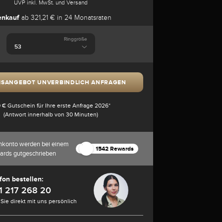
UVP inkl. MwSt. und Versand
enkauf
ab 321,21 € in 24 Monatsraten
Ringgröße
ISANGEBOT UNVERBINDLICH ANFRAGEN
 € Gutschein für Ihre erste Anfrage 2026*
(Antwort innerhalb von 30 Minuten)
nkonto werden bei einem
1542 Rewards
ards gutgeschrieben
fon bestellen:
1 217 268 20
Sie direkt mit uns persönlich