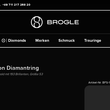
+49 711 217 268 20
Diamonds
Marken
Schmuck
Trauringe
on Diamantring
ld mit 193 Brillanten, Größe 53
Artikel-Nr:
BFS-