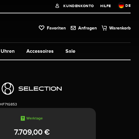
DE
KUNDENKONTO
HILFE
Favoriten
Anfragen
Warenkorb
Uhren
Accessoires
Sale
1HF71G853
7
Werktage
7.709,00 €