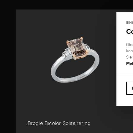
EIN
C
Die
kön
Sie
Meh
Brogle Bicolor Solitairering