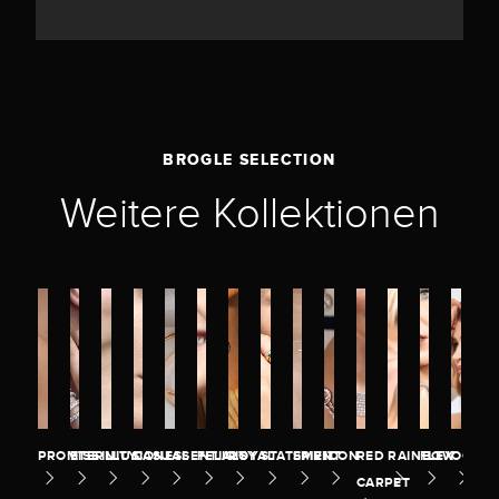
BROGLE SELECTION
Weitere Kollektionen
PROMISE
ETERNITY
ILLUSION
CASUAL
ESSENTIALS
FELICITY
ROYAL
STATEMENT
SPIRIT
ICON
RED
RAINBOW
FLEX
OCEA
CARPET