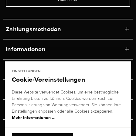
Zahlungsmethoden
Informationen
Werkstätten
Service
EINSTELLUNGEN
Ladengeschäft
Cookie-Voreinstellungen
Kontakt
Juwelier Brogle
Versand & Zahlung
Diese Website verwendet Cookies, um eine bestmögliche
Newsletterabmeldung
Erfahrung bieten zu können. Cookies werden auch zur
Ratgeber
Über uns
Personalisierung von Werbung verwendet. Sie können Ihre
Persönlicher Berater
Retouren-Service
Einstellungen anpassen oder alle Cookies akzeptieren.
Unternehmen
Mehr Informationen ...
Größenberater
+49 711 217 268 20
Bewertungen
Rewardsprogramm
Vertrag Widerrufen