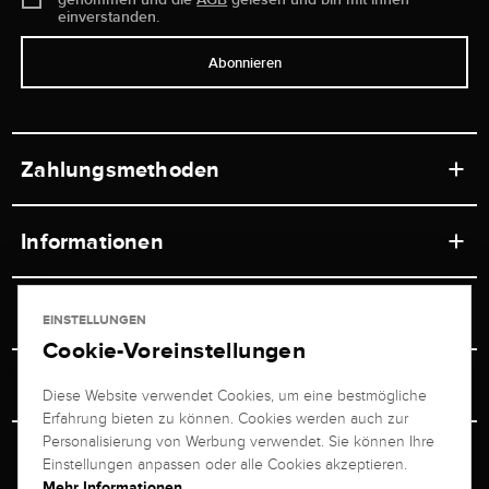
einverstanden.
Abonnieren
Zahlungsmethoden
Informationen
Werkstätten
Service
EINSTELLUNGEN
Ladengeschäft
Cookie-Voreinstellungen
Kontakt
Juwelier Brogle
Versand & Zahlung
Diese Website verwendet Cookies, um eine bestmögliche
Newsletterabmeldung
Erfahrung bieten zu können. Cookies werden auch zur
Ratgeber
Über uns
Personalisierung von Werbung verwendet. Sie können Ihre
Persönlicher Berater
Retouren-Service
Einstellungen anpassen oder alle Cookies akzeptieren.
Unternehmen
Mehr Informationen ...