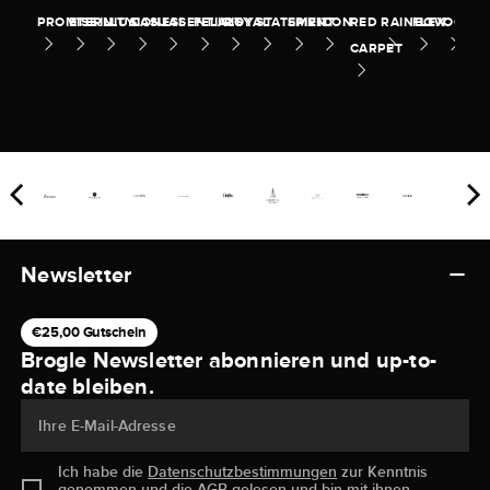
PROMISE
ETERNITY
ILLUSION
CASUAL
ESSENTIALS
FELICITY
ROYAL
STATEMENT
SPIRIT
ICON
RED
RAINBOW
FLEX
OCEA
CARPET
Newsletter
€25,00 Gutschein
Brogle Newsletter abonnieren und up-to-
date bleiben.
Ihre E-Mail-Adresse
Ich habe die
Datenschutzbestimmungen
zur Kenntnis
genommen und die
AGB
gelesen und bin mit ihnen