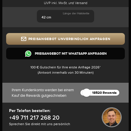
UVP inkl. MwSt. und Versand
Länge der Halskette
42 cm
PREISANGEBOT UNVERBINDLICH ANFRAGEN
PREISANGEBOT MIT WHATSAPP ANFRAGEN
100 € Gutschein für Ihre erste Anfrage 2026*
(Antwort innerhalb von 30 Minuten)
Ihrem Kundenkonto werden bei einem
18520 Rewards
Kauf die Rewards gutgeschrieben
Per Telefon bestellen:
+49 711 217 268 20
Sprechen Sie direkt mit uns persönlich