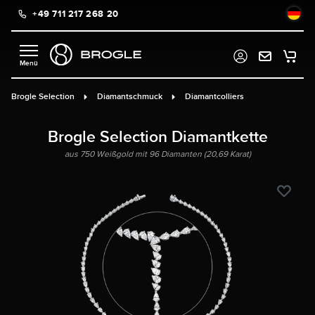
+49 711 217 268 20
alt springen
Brogle Selection
Diamantschmuck
Diamantcolliers
Brogle Selection Diamantkette
aus 750 Weißgold mit 96 Diamanten (20,69 Karat)