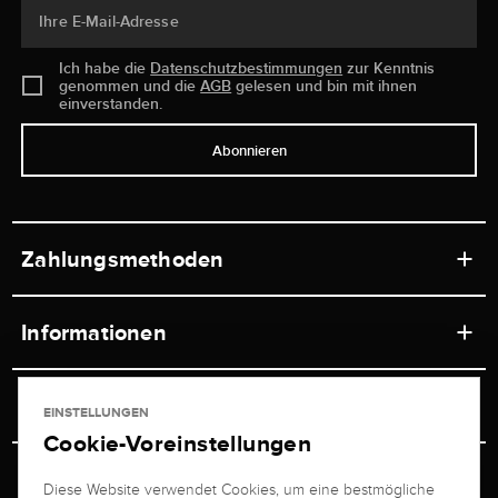
Ihre E-Mail-Adresse
Ich habe die
Datenschutzbestimmungen
zur Kenntnis
genommen und die
AGB
gelesen und bin mit ihnen
einverstanden.
Abonnieren
Zahlungsmethoden
Informationen
Werkstätten
Service
EINSTELLUNGEN
Ladengeschäft
Cookie-Voreinstellungen
Kontakt
Juwelier Brogle
Versand & Zahlung
Diese Website verwendet Cookies, um eine bestmögliche