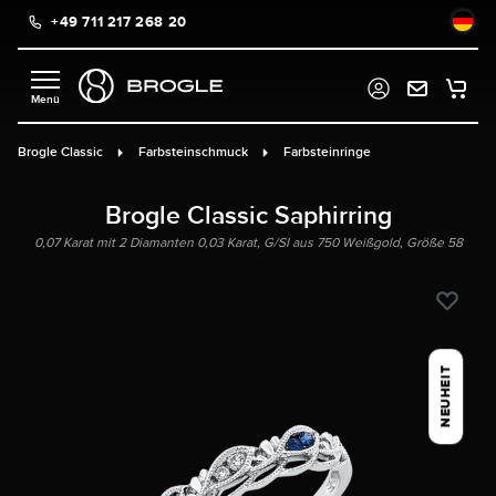
+49 711 217 268 20
alt springen
Brogle Classic
Farbsteinschmuck
Farbsteinringe
Brogle Classic Saphirring
0,07 Karat mit 2 Diamanten 0,03 Karat, G/SI aus 750 Weißgold, Größe 58
NEUHEIT