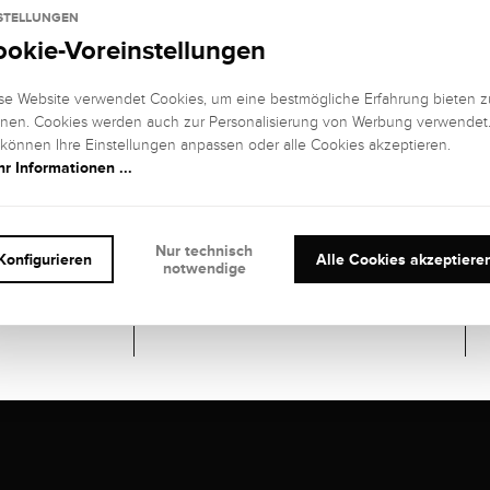
Edelsteine
STELLUNGEN
ookie-Voreinstellungen
21 DIAMANTEN
EDELSTEIN
EDELSTEIN
se Website verwendet Cookies, um eine bestmögliche Erfahrung bieten z
FARBE:
REINHEIT:
nen. Cookies werden auch zur Personalisierung von Werbung verwendet
Feines Weiß
SI (small
NE
 können Ihre Einstellungen anpassen oder alle Cookies akzeptieren.
(Top
inclusions)
r Informationen ...
Wesselton), G
EDELSTEIN
KARAT:
SCHLIFF
:
Nur technisch
1,91 kt
Konfigurieren
Alle Cookies akzeptiere
notwendige
Brillant