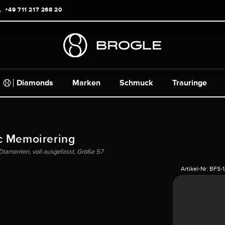
+49 711 217 268 20
Diamonds
Marken
Schmuck
Trauringe
c Memoirering
 Diamanten, voll ausgefasst, Größe 57
Artikel-Nr:
BFS-