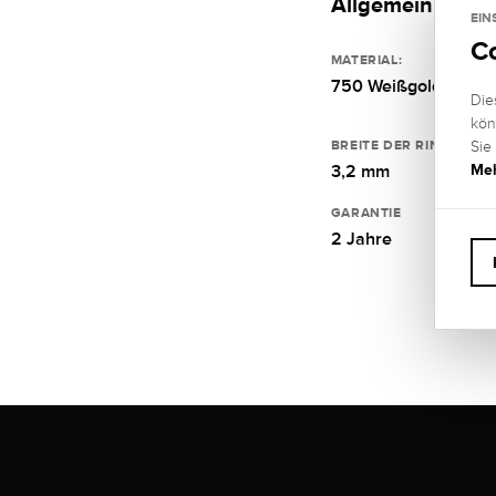
Allgemein
EIN
C
MATERIAL:
750 Weißgold
Die
kön
BREITE DER RINGSCHIE
Sie
Meh
3,2 mm
GARANTIE
2 Jahre