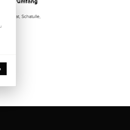
Lieferumfang
Zertifikat, Schatulle,
u
.
n