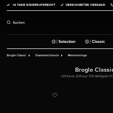
14 TAGE WIDERRUFSRECHT
VERSICHERTER VERSAND
springen
Zur Hauptnavigation springen
Suchen
Selection
Classic
Brogle Classic
Diamantschmuck
Memoireringe
Brogle Classi
1,91 Karat, G/SI aus 750 Weißgold 21