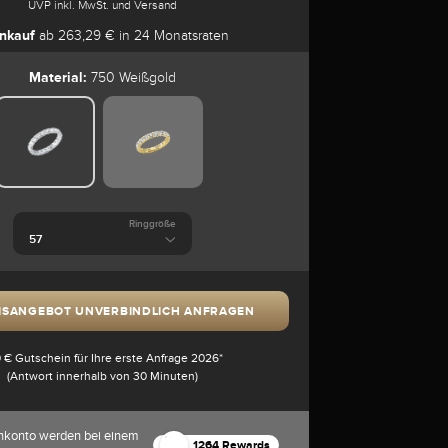
UVP inkl. MwSt. und Versand
nkauf
ab 263,29 € in 24 Monatsraten
Material:
750 Weißgold
Ringgröße
ISANGEBOT UNVERBINDLICH ANFRAGEN
 € Gutschein für Ihre erste Anfrage 2026*
(Antwort innerhalb von 30 Minuten)
nkonto werden bei einem
1264 Rewards