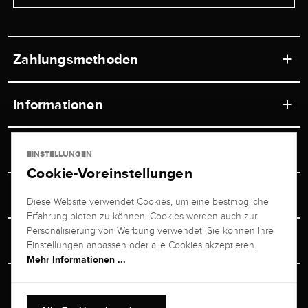
Zahlungsmethoden
Informationen
Werkstätten
Service
EINSTELLUNGEN
Ladengeschäft
Cookie-Voreinstellungen
Kontakt
Juwelier Brogle
Versand & Zahlung
Diese Website verwendet Cookies, um eine bestmögliche
Newsletterabmeldung
Erfahrung bieten zu können. Cookies werden auch zur
Ratgeber
Über uns
Personalisierung von Werbung verwendet. Sie können Ihre
Persönlicher Berater
Retouren-Service
Einstellungen anpassen oder alle Cookies akzeptieren.
Unternehmen
Mehr Informationen ...
Größenberater
+49 711 217 268 20
Bewertungen
Rewardsprogramm
Vertrag Widerrufen
+49 711 217 268 20