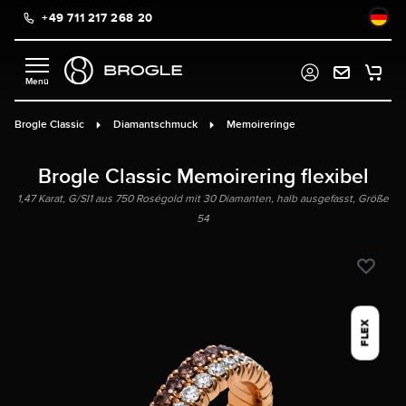
+49 711 217 268 20
alt springen
Brogle Classic
Diamantschmuck
Memoireringe
Brogle Classic Memoirering flexibel
1,47 Karat, G/SI1 aus 750 Roségold mit 30 Diamanten, halb ausgefasst, Größe
54
FLEX