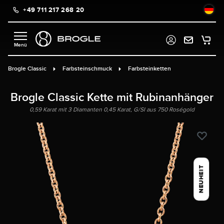
+49 711 217 268 20
alt springen
Brogle Classic
Farbsteinschmuck
Farbsteinketten
Brogle Classic Kette mit Rubinanhänger
0,59 Karat mit 3 Diamanten 0,45 Karat, G/SI aus 750 Roségold
NEUHEIT