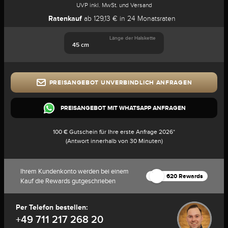
UVP inkl. MwSt. und Versand
Ratenkauf
ab 129,13 € in 24 Monatsraten
Länge der Halskette
45 cm
PREISANGEBOT UNVERBINDLICH ANFRAGEN
PREISANGEBOT MIT WHATSAPP ANFRAGEN
100 € Gutschein für Ihre erste Anfrage 2026*
(Antwort innerhalb von 30 Minuten)
Ihrem Kundenkonto werden bei einem
620 Rewards
Kauf die Rewards gutgeschrieben
Per Telefon bestellen:
+49 711 217 268 20