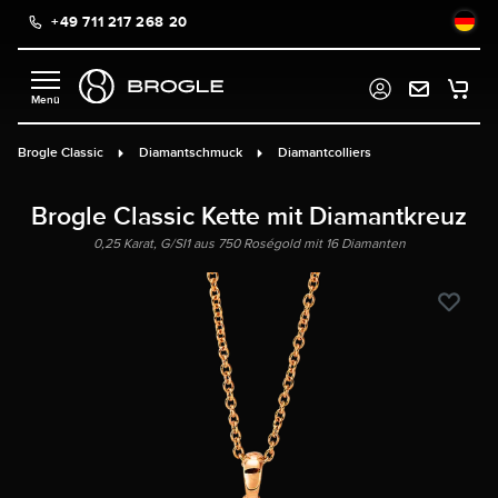
+49 711 217 268 20
alt springen
Brogle Classic
Diamantschmuck
Diamantcolliers
Brogle Classic Kette mit Diamantkreuz
0,25 Karat, G/SI1 aus 750 Roségold mit 16 Diamanten