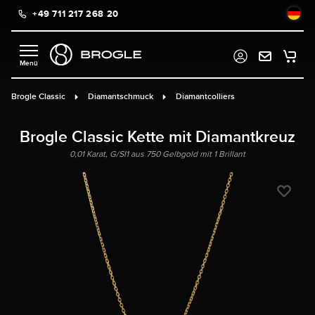
+49 711 217 268 20
alt springen
Brogle Classic
Diamantschmuck
Diamantcolliers
Brogle Classic Kette mit Diamantkreuz
0,01 Karat, G/SI1 aus 750 Gelbgold mit 1 Brillant