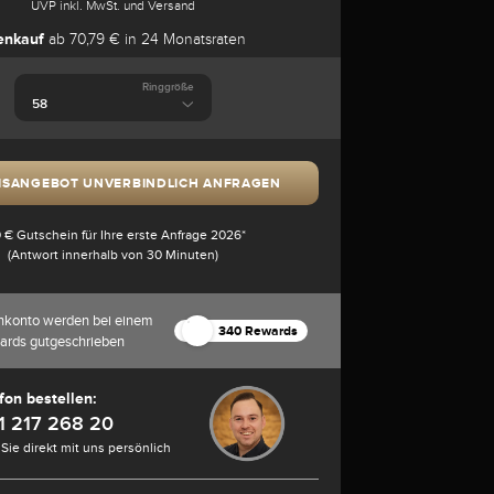
UVP inkl. MwSt. und Versand
enkauf
ab 70,79 € in 24 Monatsraten
Ringgröße
ISANGEBOT UNVERBINDLICH ANFRAGEN
 € Gutschein für Ihre erste Anfrage 2026*
(Antwort innerhalb von 30 Minuten)
nkonto werden bei einem
340 Rewards
ards gutgeschrieben
fon bestellen:
1 217 268 20
Sie direkt mit uns persönlich