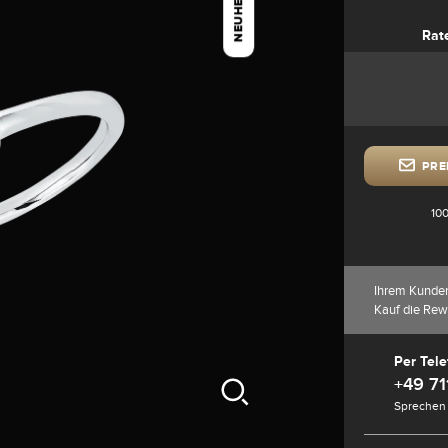
NEUHEIT
Rat
PRE
100
Ihrem Kunde
Kauf die Rew
Per Tele
+49 71
Sprechen 