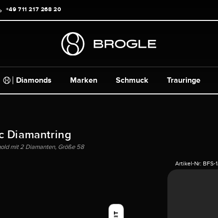
+49 711 217 268 20
Diamonds
Marken
Schmuck
Trauringe
c Diamantring
gold mit 2 Diamanten, Größe 58
Artikel-Nr:
BFS-