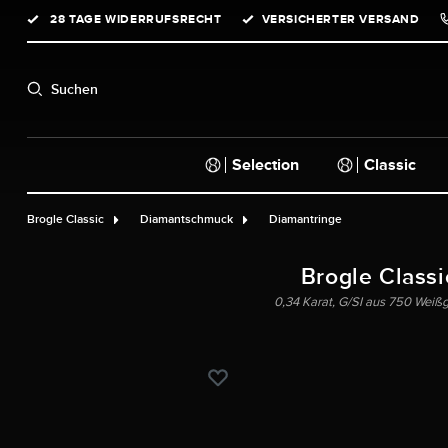
28 TAGE WIDERRUFSRECHT
VERSICHERTER VERSAND
springen
Zur Hauptnavigation springen
Suchen
Selection
Classic
Brogle Classic
Diamantschmuck
Diamantringe
Brogle Classi
0,34 Karat, G/SI aus 750 Weiß