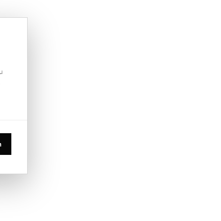
u
.
n