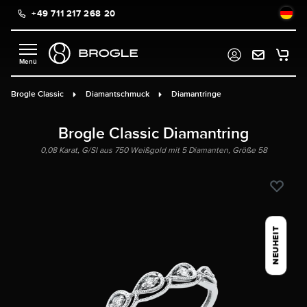
+49 711 217 268 20
alt springen
Brogle Classic
Diamantschmuck
Diamantringe
Brogle Classic Diamantring
0,08 Karat, G/SI aus 750 Weißgold mit 5 Diamanten, Größe 58
NEUHEIT