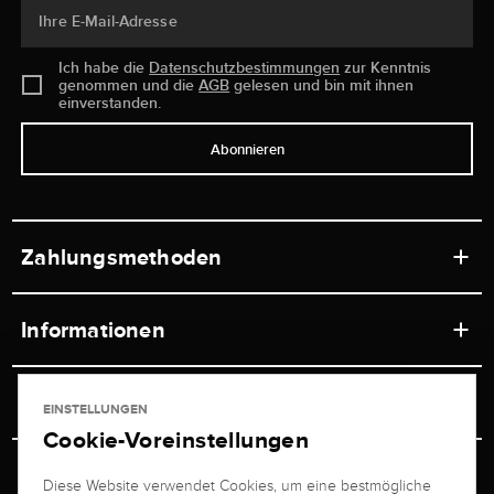
Ihre E-Mail-Adresse
Ich habe die
Datenschutzbestimmungen
zur Kenntnis
genommen und die
AGB
gelesen und bin mit ihnen
einverstanden.
Abonnieren
Zahlungsmethoden
Informationen
Werkstätten
Service
EINSTELLUNGEN
Ladengeschäft
Cookie-Voreinstellungen
Kontakt
Juwelier Brogle
Versand & Zahlung
Diese Website verwendet Cookies, um eine bestmögliche