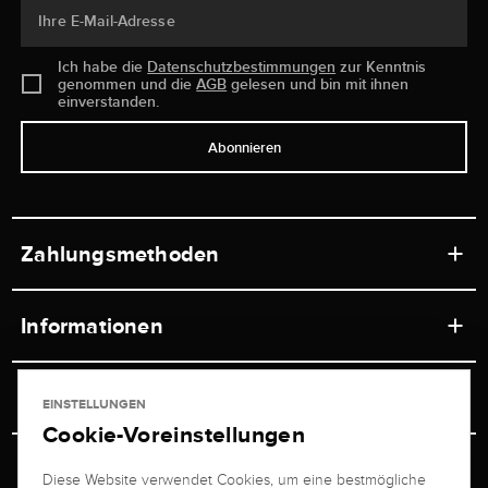
Ihre E-Mail-Adresse
Ich habe die
Datenschutzbestimmungen
zur Kenntnis
genommen und die
AGB
gelesen und bin mit ihnen
einverstanden.
Abonnieren
Zahlungsmethoden
Informationen
Werkstätten
Service
EINSTELLUNGEN
Ladengeschäft
Cookie-Voreinstellungen
Kontakt
Juwelier Brogle
Versand & Zahlung
Diese Website verwendet Cookies, um eine bestmögliche