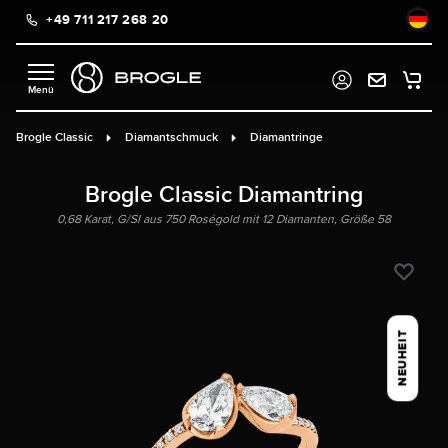
+49 711 217 268 20
alt springen
Brogle Classic
Diamantschmuck
Diamantringe
Brogle Classic Diamantring
0,68 Karat, G/SI aus 750 Roségold mit 12 Diamanten, Größe 58
NEUHEIT