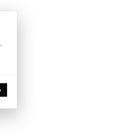
u
.
n