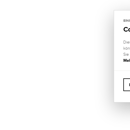
EIN
C
Die
kön
Sie
Meh