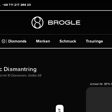
+49 711 217 268 20
Diamonds
Marken
Schmuck
Trauringe
c Diamantring
ld mit 10 Diamanten, Größe 58
Artikel-Nr:
BFS-