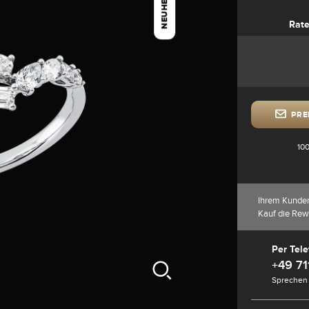
NEUHEIT
Rat
PRE
100
Ihrem Kunde
Kauf die Rew
Per Tele
+49 71
Sprechen 