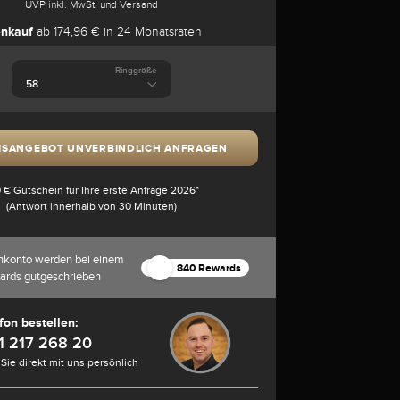
UVP inkl. MwSt. und Versand
enkauf
ab 174,96 € in 24 Monatsraten
Ringgröße
ISANGEBOT UNVERBINDLICH ANFRAGEN
 € Gutschein für Ihre erste Anfrage 2026*
(Antwort innerhalb von 30 Minuten)
nkonto werden bei einem
840 Rewards
ards gutgeschrieben
fon bestellen:
1 217 268 20
Sie direkt mit uns persönlich