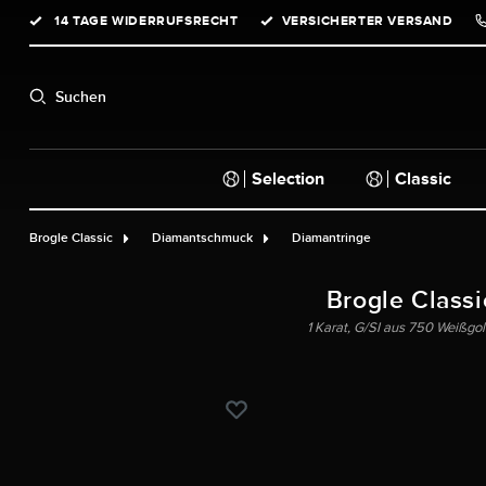
14 TAGE WIDERRUFSRECHT
VERSICHERTER VERSAND
springen
Zur Hauptnavigation springen
Suchen
Selection
Classic
Brogle Classic
Diamantschmuck
Diamantringe
Brogle Classi
1 Karat, G/SI aus 750 Weißgo