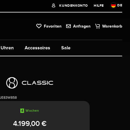
DE
KUNDENKONTO
HILFE
Favoriten
Anfragen
Warenkorb
Uhren
Accessoires
Sale
1JE83W858
4
Wochen
4.199,00 €