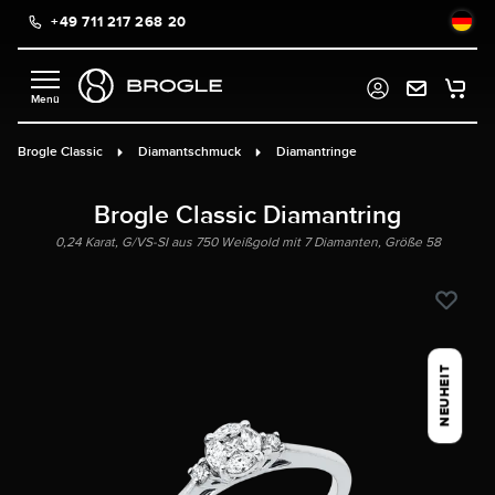
+49 711 217 268 20
alt springen
Brogle Classic
Diamantschmuck
Diamantringe
Brogle Classic Diamantring
0,24 Karat, G/VS-SI aus 750 Weißgold mit 7 Diamanten, Größe 58
NEUHEIT