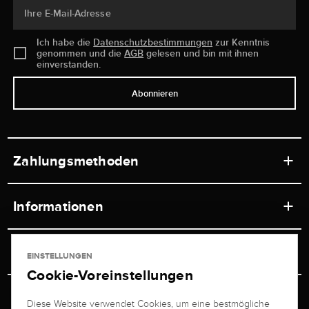
Ihre E-Mail-Adresse
Ich habe die
Datenschutzbestimmungen
zur Kenntnis
genommen und die
AGB
gelesen und bin mit ihnen
einverstanden.
Abonnieren
Zahlungsmethoden
Informationen
Werkstätten
Service
EINSTELLUNGEN
Ladengeschäft
Cookie-Voreinstellungen
Kontakt
Juwelier Brogle
Versand & Zahlung
Diese Website verwendet Cookies, um eine bestmögliche