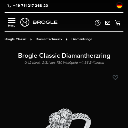
+49 711 217 268 20
alt springen
Brogle Classic
Diamantschmuck
Diamantringe
Brogle Classic Diamantherzring
0,42 Karat, G/SI1 aus 750 Weißgold mit 36 Brillanten