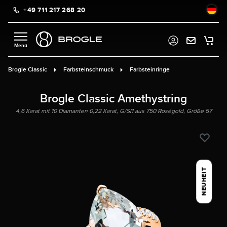
+49 711 217 268 20
alt springen
Brogle Classic
Farbsteinschmuck
Farbsteinringe
Brogle Classic Amethystring
4,6 Karat mit 10 Diamanten 0,22 Karat, G/SI1 aus 750 Roségold, Größe 57
NEUHEIT