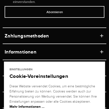
einverstanden.
Abonnieren
Zahlungsmethoden
Informationen
Werkstätten
Service
EINSTELLUNGEN
Ladengeschäft
Cookie-Voreinstellungen
Kontakt
Juwelier Brogle
Versand & Zahlung
Diese Website verwendet Cookies, um eine bestmögliche
Newsletterabmeldung
Erfahrung bieten zu können. Cookies werden auch zur
Ratgeber
Über uns
Personalisierung von Werbung verwendet. Sie können Ihre
Persönlicher Berater
Retouren-Service
Einstellungen anpassen oder alle Cookies akzeptieren.
Unternehmen
Mehr Informationen ...