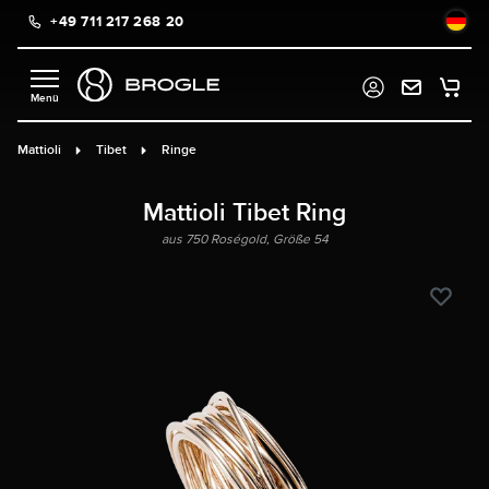
+49 711 217 268 20
alt springen
Mattioli
Tibet
Ringe
Mattioli Tibet Ring
aus 750 Roségold, Größe 54