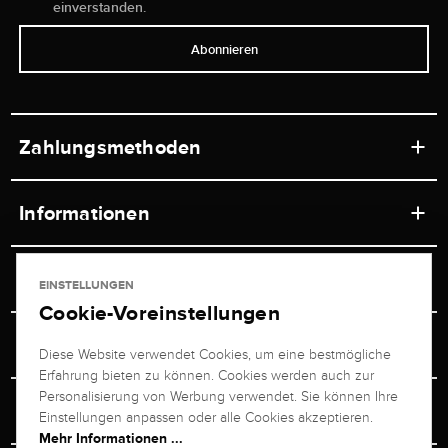
einverstanden.
Abonnieren
Zahlungsmethoden
Informationen
Werkstätten
Service
EINSTELLUNGEN
Ladengeschäft
Cookie-Voreinstellungen
Kontakt
Juwelier Brogle
Versand & Zahlung
Diese Website verwendet Cookies, um eine bestmögliche
Newsletterabmeldung
Erfahrung bieten zu können. Cookies werden auch zur
Ratgeber
Über uns
Personalisierung von Werbung verwendet. Sie können Ihre
Persönlicher Berater
Retouren-Service
Einstellungen anpassen oder alle Cookies akzeptieren.
Unternehmen
Mehr Informationen ...