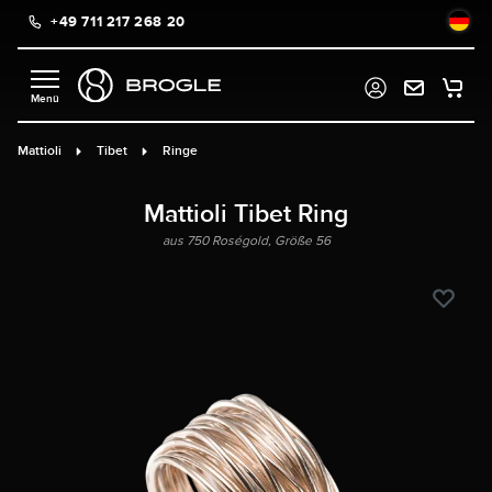
+49 711 217 268 20
alt springen
Mattioli
Tibet
Ringe
Mattioli Tibet Ring
aus 750 Roségold, Größe 56