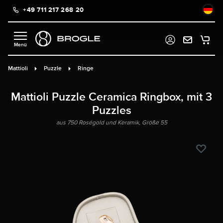
+49 711 217 268 20
alt springen
Mattioli
Puzzle
Ringe
Mattioli Puzzle Ceramica Ringbox, mit 3
Puzzles
aus 750 Roségold und Keramik, Größe 55