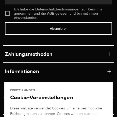
Ich habe die
Datenschutzbestimmungen
zur Kenntnis
genommen und die
AGB
gelesen und bin mit ihnen
einverstanden.
Abonnieren
Zahlungsmethoden
Informationen
Werkstätten
Service
EINSTELLUNGEN
Ladengeschäft
Cookie-Voreinstellungen
Kontakt
Juwelier Brogle
Versand & Zahlung
Diese Website verwendet Cookies, um eine bestmögliche
Newsletterabmeldung
Erfahrung bieten zu können. Cookies werden auch zur
Ratgeber