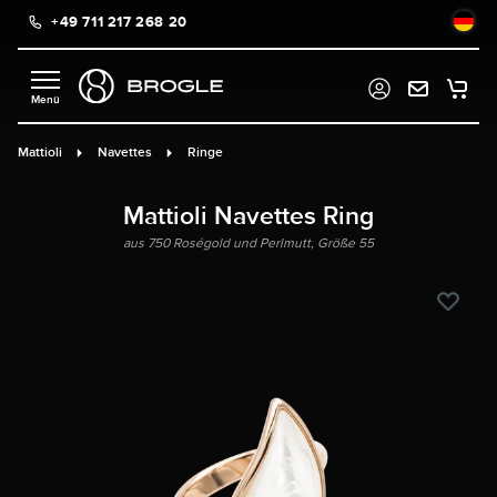
+49 711 217 268 20
alt springen
Mattioli
Navettes
Ringe
Mattioli Navettes Ring
aus 750 Roségold und Perlmutt, Größe 55