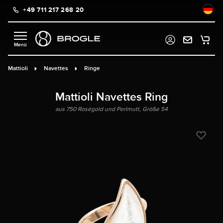
+49 711 217 268 20
alt springen
Mattioli
Navettes
Ringe
Mattioli Navettes Ring
aus 750 Roségold und Perlmutt, Größe 54