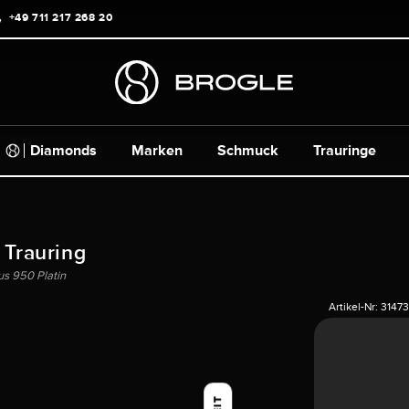
+49 711 217 268 20
Diamonds
Marken
Schmuck
Trauringe
 Trauring
us 950 Platin
Artikel-Nr:
31473