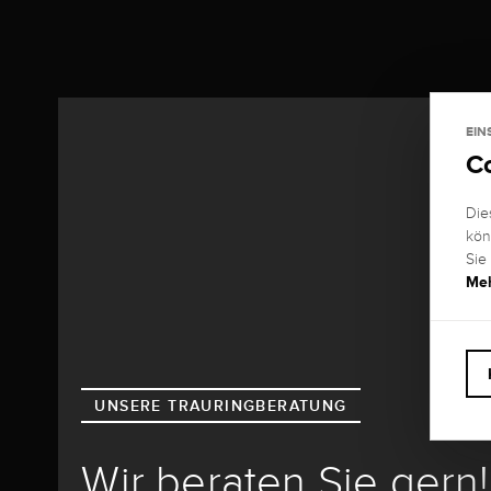
EIN
C
Die
kön
Sie
Meh
UNSERE TRAURINGBERATUNG
Wir beraten Sie gern!