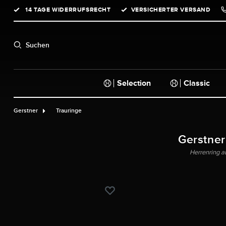
14 TAGE WIDERRUFSRECHT
VERSICHERTER VERSAND
springen
Zur Hauptnavigation springen
Suchen
Selection
Classic
Gerstner
Trauringe
Gerstner
Herrenring a