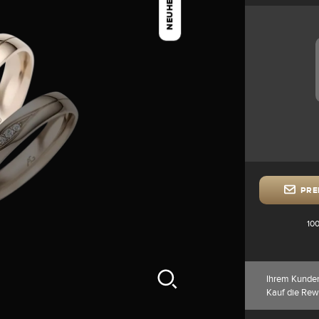
NEUHEIT
PRE
100
Ihrem Kunde
Kauf die Rew