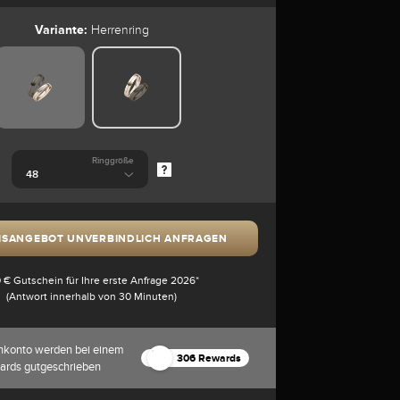
Variante:
Herrenring
Ringgröße
ISANGEBOT UNVERBINDLICH ANFRAGEN
 € Gutschein für Ihre erste Anfrage 2026*
(Antwort innerhalb von 30 Minuten)
nkonto werden bei einem
306 Rewards
ards gutgeschrieben