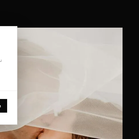
u
.
n