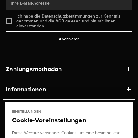
Ihre E-Mail-Adresse
Ich habe die
Datenschutzbestimmungen
zur Kenntnis
genommen und die
AGB
gelesen und bin mit ihnen
einverstanden.
Abonnieren
Zahlungsmethoden
Informationen
Werkstätten
Service
EINSTELLUNGEN
Ladengeschäft
Cookie-Voreinstellungen
Kontakt
Juwelier Brogle
Versand & Zahlung
Diese Website verwendet Cookies, um eine bestmögliche