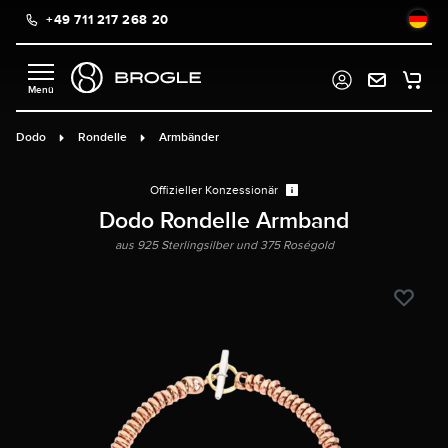
+49 711 217 268 20
alt springen
Dodo
Rondelle
Armbänder
Offizieller Konzessionär
Dodo Rondelle Armband
aus 925 Sterlingsilber und 375 Roségold