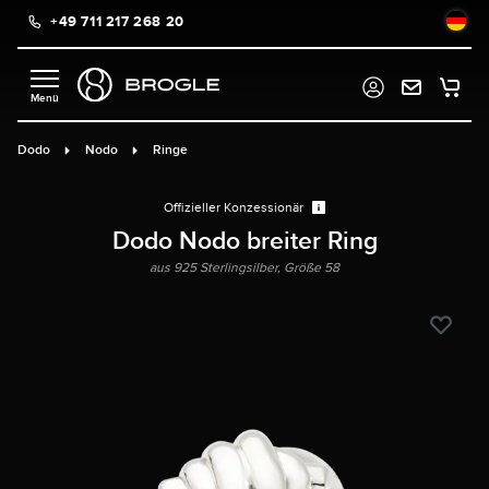
+49 711 217 268 20
alt springen
Dodo
Nodo
Ringe
Offizieller Konzessionär
Dodo Nodo breiter Ring
aus 925 Sterlingsilber, Größe 58