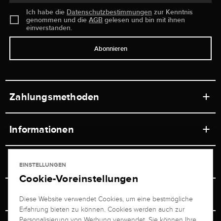
Ich habe die
Datenschutzbestimmungen
zur Kenntnis
genommen und die
AGB
gelesen und bin mit ihnen
einverstanden.
Abonnieren
Zahlungsmethoden
Informationen
Werkstätten
Service
EINSTELLUNGEN
Ladengeschäft
Cookie-Voreinstellungen
Kontakt
Juwelier Brogle
Versand & Zahlung
Diese Website verwendet Cookies, um eine bestmögliche
Newsletterabmeldung
Erfahrung bieten zu können. Cookies werden auch zur
Ratgeber
Über uns
Personalisierung von Werbung verwendet. Sie können Ihre