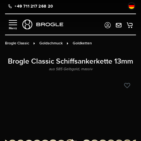
+49 711 217 268 20
alt springen
Brogle Classic
Goldschmuck
Goldketten
Brogle Classic Schiffsankerkette 13mm
aus 585 Gelbgold, massiv