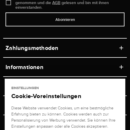
genommen und die
AGB
gelesen und bin mit ihnen
einverstanden.
Abonnieren
Zahlungsmethoden
Informationen
Werkstätten
Service
EINSTELLUNGEN
Ladengeschäft
Cookie-Voreinstellungen
Kontakt
Juwelier Brogle
Versand & Zahlung
Diese Website verwendet Cookies, um eine bestmögliche
Newsletterabmeldung
Erfahrung bieten zu können. Cookies werden auch zur
Ratgeber
Über uns
Personalisierung von Werbung verwendet. Sie können Ihre
Persönlicher Berater
Retouren-Service
Einstellungen anpassen oder alle Cookies akzeptieren.