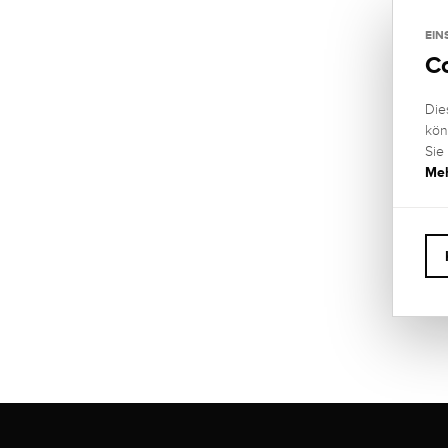
MATERI
585 R
EIN
C
LÄNGE 
Wunsc
Die
kön
STÄRKE
Sie
4,6 m
Meh
GARANT
2 Jahr
SCHLIE
Karabi