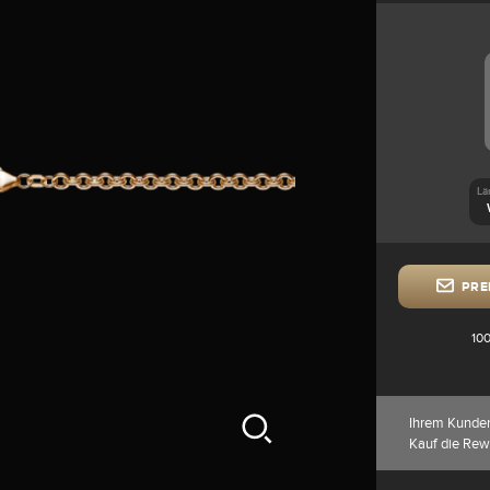
Lä
PRE
100
Ihrem Kunde
Kauf die Rew