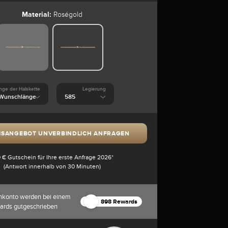
Material:
Roségold
nge der Halskette
Legierung
ISANGEBOT UNVERBINDLICH ANFRAGEN
 € Gutschein für Ihre erste Anfrage 2026*
(Antwort innerhalb von 30 Minuten)
nkonto werden bei einem
898 Rewards
ards gutgeschrieben