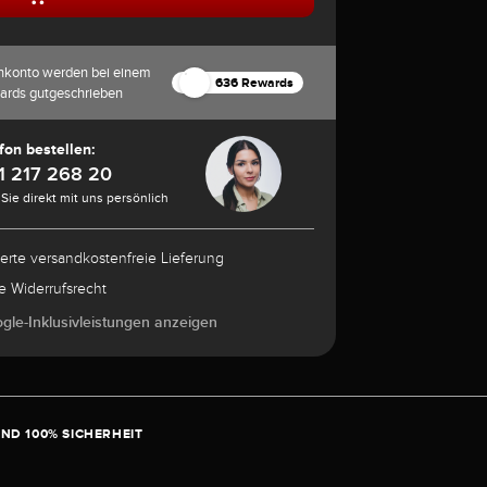
nkonto werden bei einem
636 Rewards
ards gutgeschrieben
fon bestellen:
1 217 268 20
Sie direkt mit uns persönlich
herte versandkostenfreie Lieferung
e Widerrufsrecht
ogle-Inklusivleistungen anzeigen
ND 100% SICHERHEIT