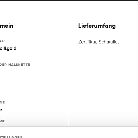
emein
Lieferumfang
AL:
Zertifikat, Schatulle,
eißgold
DER HALSKETTE
m
IE
e
SSE
ie-Schließe
STELLUNGEN