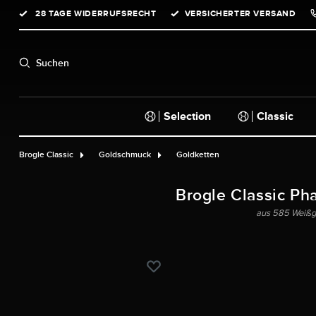
28 TAGE WIDERRUFSRECHT
VERSICHERTER VERSAND
springen
Zur Hauptnavigation springen
Suchen
Selection
Classic
Brogle Classic
Goldschmuck
Goldketten
Brogle Classic Ph
aus 585 Weißgo