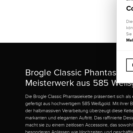
GEWIC
C
ca. 20 
Die
kön
Sie
Meh
Brogle Classic Phantasieket
Meisterwerk aus 585 Weiß
Die Brogle Classic Phantasiekette präsentiert sich al
gefertigt aus hochwertigem 585 Weißgold. Mit ihrer
der halbmassiven Verarbeitung überzeugt diese Kett
markanten und eleganten Auftritt. Das raffinierte Des
macht sie zu einem zeitlosen Accessoire, das sowohl 
besonderen Anlässen wie Hochzeiten und geschäft