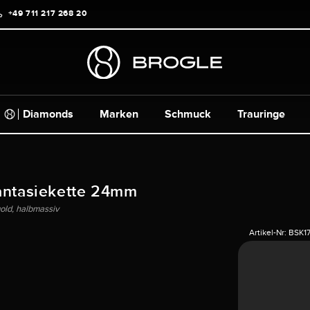
+49 711 217 268 20
Diamonds
Marken
Schmuck
Trauringe
antasiekette 24mm
ld, halbmassiv
Artikel-Nr:
BSK17