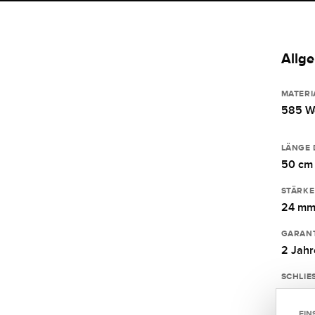
Allg
MATERI
585 W
LÄNGE 
50 cm
STÄRKE
24 m
GARANT
2 Jahr
SCHLIE
Fantas
EIN