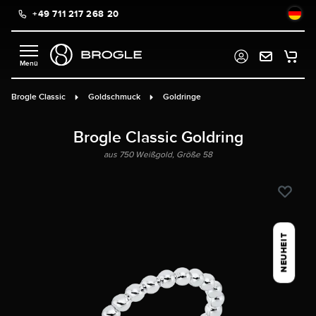
+49 711 217 268 20
alt springen
Brogle Classic
Goldschmuck
Goldringe
Brogle Classic Goldring
aus 750 Weißgold, Größe 58
NEUHEIT