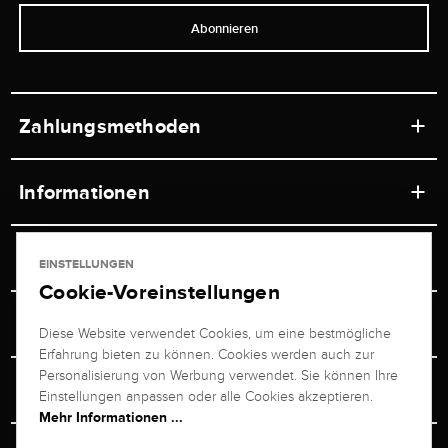
Abonnieren
Zahlungsmethoden
Informationen
Werkstätten
Service
EINSTELLUNGEN
Ladengeschäft
Cookie-Voreinstellungen
Kontakt
Juwelier Brogle
Versand & Zahlung
Diese Website verwendet Cookies, um eine bestmögliche
Newsletterabmeldung
Erfahrung bieten zu können. Cookies werden auch zur
Ratgeber
Über uns
Personalisierung von Werbung verwendet. Sie können Ihre
Persönlicher Berater
Retouren-Service
Einstellungen anpassen oder alle Cookies akzeptieren.
Unternehmen
Mehr Informationen ...
Größenberater
+49 711 217 268 20