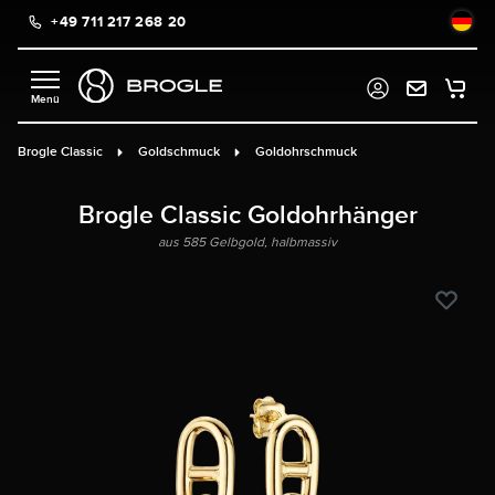
+49 711 217 268 20
alt springen
Brogle Classic
Goldschmuck
Goldohrschmuck
Brogle Classic Goldohrhänger
aus 585 Gelbgold, halbmassiv